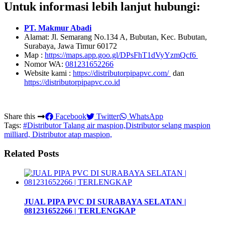
Untuk informasi lebih lanjut hubungi:
PT. Makmur Abadi
Alamat: Jl. Semarang No.134 A, Bubutan, Kec. Bubutan,
Surabaya, Jawa Timur 60172
Map :
https://maps.app.goo.gl/DPsFhT1dVyYzmQcf6
Nomor WA:
081231652266
Website kami :
https://distributorpipapvc.com/
dan
https://distributorpipapvc.co.id
Share this
Facebook
Twitter
WhatsApp
Tags:
#Distributor Talang air maspion,Distributor selang maspion
milliard, Distributor atap maspion,
Related Posts
JUAL PIPA PVC DI SURABAYA SELATAN |
081231652266 | TERLENGKAP