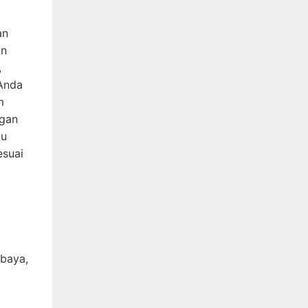
an
an
,
 Anda
m
ngan
gu
esuai
abaya,