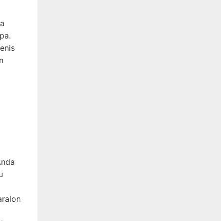
ya
pa.
jenis
n
Anda
u
aralon