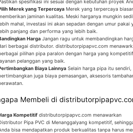
Pastikan spesifikasi ini sesuai dengan kebutuhan proyek An
Pilih Merek yang Terpercaya
Merek yang terpercaya biasa
memberikan jaminan kualitas. Meski harganya mungkin sedi
lebih mahal, investasi ini akan sepadan dengan umur pakai 
lebih panjang dan performa yang lebih baik.
Bandingkan Harga
Jangan ragu untuk membandingkan har
dari berbagai distributor. distributorpipapvc.com menawar
berbagai pilihan pipa paralon dengan harga yang kompetiti
layanan pelanggan yang baik.
Pertimbangkan Biaya Lainnya
Selain harga pipa itu sendiri,
pertimbangkan juga biaya pemasangan, aksesoris tambaha
perawatan.
gapa Membeli di distributorpipapvc.c
Harga Kompetitif
distributorpipapvc.com menawarkan
Distributor Pipa PVC di Menanggalyang kompetitif, sehingg
Anda bisa mendapatkan produk berkualitas tanpa harus m