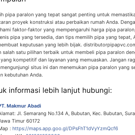
ih pipa paralon yang tepat sangat penting untuk memastik
caran proyek konstruksi atau perbaikan rumah Anda. Deng
ami faktor-faktor yang mempengaruhi harga pipa paralon
jenis pipa yang tersedia, dan tips memilih pipa yang tepat,
membuat keputusan yang lebih bijak. distributorpipapvc.co
h salah satu pilihan terbaik untuk membeli pipa paralon de
 yang kompetitif dan layanan yang memuaskan. Jangan ra
 mengunjungi situs ini dan menemukan pipa paralon yang s
n kebutuhan Anda.
k informasi lebih lanjut hubungi:
PT. Makmur Abadi
Alamat: Jl. Semarang No.134 A, Bubutan, Kec. Bubutan, Sur
Jawa Timur 60172
Map :
https://maps.app.goo.gl/DPsFhT1dVyYzmQcf6