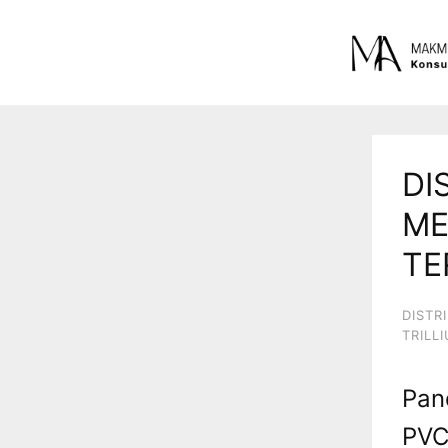
DI
ME
TE
DISTR
TRILL
Pan
PVC