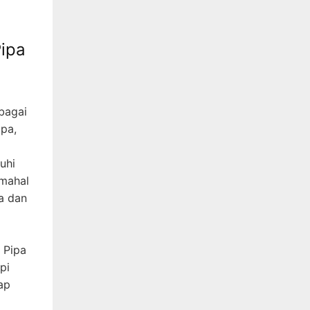
ipa
bagai
ipa,
uhi
 mahal
a dan
 Pipa
pi
ap