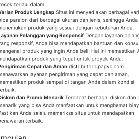
kocek terlalu dalam.
Varian Produk Lengkap
Situs ini menyediakan berbagai var
pipa paralon dari berbagai ukuran dan jenis, sehingga Anda
menemukan produk yang sesuai dengan kebutuhan Anda.
Layanan Pelanggan yang Responsif
Dengan layanan pelan
yang responsif, Anda bisa mendapatkan bantuan dan konsul
mengenai produk yang ingin Anda beli. Hal ini memastikan
mendapatkan produk yang tepat untuk proyek Anda.
Pengiriman Cepat dan Aman
distributorpipapvc.com
menawarkan layanan pengiriman yang cepat dan aman,
memastikan produk sampai di tangan Anda dalam kondisi
terbaik.
Diskon dan Promo Menarik
Terdapat berbagai diskon dan
menarik yang bisa Anda manfaatkan untuk menghemat biay
Pastikan Anda selalu memeriksa situs untuk mendapatkan
penawaran terbaik.
impulan