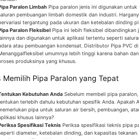
Pipa Paralon Limbah
Pipa paralon jenis ini digunakan untuk
saluran pembuangan limbah domestik dan industri. Hargan
bervariasi tergantung pada ukuran dan ketebalan dinding pi
Pipa Paralon Fleksibel
Pipa ini lebih fleksibel dibandingkan 
lainnya dan digunakan untuk aplikasi tertentu seperti salura
udara atau pembuangan kondensat. Distributor Pipa PVC di
Menanggalfleksibel umumnya lebih tinggi karena bahan dan
proses produksinya yang khusus.
s Memilih Pipa Paralon yang Tepat
Tentukan Kebutuhan Anda
Sebelum membeli pipa paralon,
tentukan terlebih dahulu kebutuhan spesifik Anda. Apakah 
memerlukan pipa untuk saluran air bersih, pembuangan, ata
aplikasi khusus lainnya?
Periksa Spesifikasi Teknis
Periksa spesifikasi teknis pipa p
seperti diameter, ketebalan dinding, dan kapasitas tekanan.