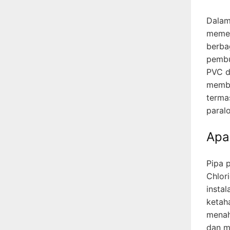
Dalam
memeg
berbag
pembu
PVC d
membe
terma
paralo
Apa
Pipa p
Chlori
instal
ketah
menaha
dan m