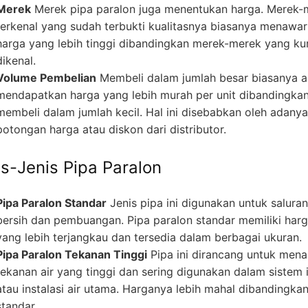
Merek
Merek pipa paralon juga menentukan harga. Merek-
terkenal yang sudah terbukti kualitasnya biasanya menawa
harga yang lebih tinggi dibandingkan merek-merek yang ku
dikenal.
Volume Pembelian
Membeli dalam jumlah besar biasanya 
mendapatkan harga yang lebih murah per unit dibandingka
membeli dalam jumlah kecil. Hal ini disebabkan oleh adanya
potongan harga atau diskon dari distributor.
is-Jenis Pipa Paralon
Pipa Paralon Standar
Jenis pipa ini digunakan untuk saluran
bersih dan pembuangan. Pipa paralon standar memiliki har
yang lebih terjangkau dan tersedia dalam berbagai ukuran.
Pipa Paralon Tekanan Tinggi
Pipa ini dirancang untuk men
tekanan air yang tinggi dan sering digunakan dalam sistem i
atau instalasi air utama. Harganya lebih mahal dibandingka
standar.