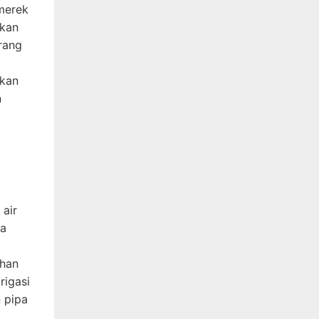
merek
rkan
rang
akan
n
 air
ga
ahan
rigasi
n pipa