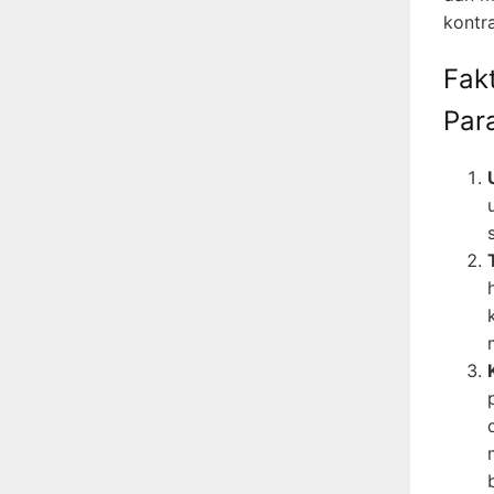
kontr
Fak
Par