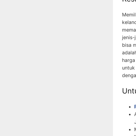
Memil
kelan
memah
jenis-
bisa 
adala
harga
untuk
denga
Untu