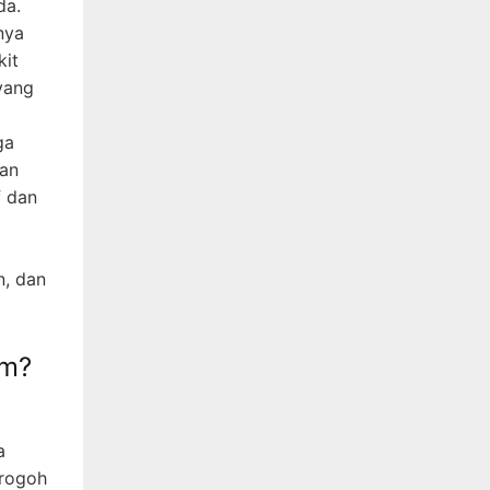
da.
nya
kit
yang
ga
kan
f dan
n, dan
om?
a
erogoh