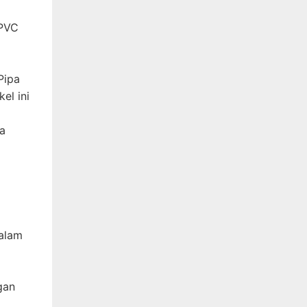
 PVC
Pipa
el ini
pa
dalam
gan