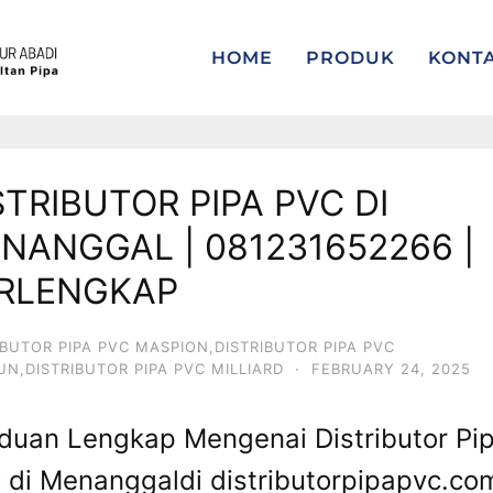
HOME
PRODUK
KONT
STRIBUTOR PIPA PVC DI
NANGGAL | 081231652266 |
RLENGKAP
IBUTOR PIPA PVC MASPION,DISTRIBUTOR PIPA PVC
IUN,DISTRIBUTOR PIPA PVC MILLIARD
·
FEBRUARY 24, 2025
duan Lengkap Mengenai Distributor Pi
 di Menanggaldi distributorpipapvc.co