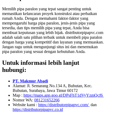
Memilih pipa paralon yang tepat sangat penting untuk
memastikan kelancaran proyek konstruksi atau perbaikan
rumah Anda. Dengan memahami faktor-faktor yang
mempengaruhi harga pipa paralon, jenis-jenis pipa yang
tersedia, dan tips memilih pipa yang tepat, Anda bisa
membuat keputusan yang lebih bijak. distributorpipapvc.com
adalah salah satu pilihan terbaik untuk membeli pipa paralon
dengan harga yang kompetitif dan layanan yang memuaskan.
Jangan ragu untuk mengunjungi situs ini dan menemukan
pipa paralon yang sesuai dengan kebutuhan Anda.
Untuk informasi lebih lanjut
hubungi:
PT. Makmur Abadi
Alamat: Jl. Semarang No.134 A, Bubutan, Kec.
Bubutan, Surabaya, Jawa Timur 60172
Map :
https://maps.app.goo.gl/DPsFhT1dVyYzmQcf6
Nomor WA:
081231652266
Website kami :
https://distributorpipapvc.com/
dan
https://distributorpipapvc.co.id