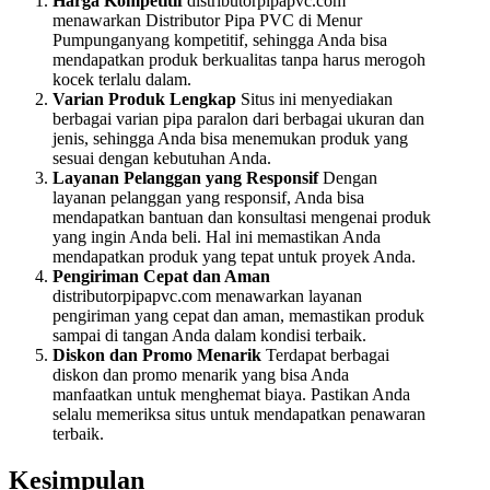
Harga Kompetitif
distributorpipapvc.com
menawarkan Distributor Pipa PVC di Menur
Pumpunganyang kompetitif, sehingga Anda bisa
mendapatkan produk berkualitas tanpa harus merogoh
kocek terlalu dalam.
Varian Produk Lengkap
Situs ini menyediakan
berbagai varian pipa paralon dari berbagai ukuran dan
jenis, sehingga Anda bisa menemukan produk yang
sesuai dengan kebutuhan Anda.
Layanan Pelanggan yang Responsif
Dengan
layanan pelanggan yang responsif, Anda bisa
mendapatkan bantuan dan konsultasi mengenai produk
yang ingin Anda beli. Hal ini memastikan Anda
mendapatkan produk yang tepat untuk proyek Anda.
Pengiriman Cepat dan Aman
distributorpipapvc.com menawarkan layanan
pengiriman yang cepat dan aman, memastikan produk
sampai di tangan Anda dalam kondisi terbaik.
Diskon dan Promo Menarik
Terdapat berbagai
diskon dan promo menarik yang bisa Anda
manfaatkan untuk menghemat biaya. Pastikan Anda
selalu memeriksa situs untuk mendapatkan penawaran
terbaik.
Kesimpulan