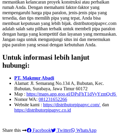
memastikan kelancaran proyek konstruksi atau perbaikan
rumah Anda. Dengan memahami faktor-faktor yang
mempengaruhi harga pipa paralon, jenis-jenis pipa yang
tersedia, dan tips memilih pipa yang tepat, Anda bisa
membuat keputusan yang lebih bijak. distributorpipapvc.com
adalah salah satu pilihan terbaik untuk membeli pipa paralon
dengan harga yang kompetitif dan layanan yang memuaskan.
Jangan ragu untuk mengunjungi situs ini dan menemukan
pipa paralon yang sesuai dengan kebutuhan Anda.
Untuk informasi lebih lanjut
hubungi:
PT. Makmur Abadi
Alamat: Jl. Semarang No.134 A, Bubutan, Kec.
Bubutan, Surabaya, Jawa Timur 60172
Map :
https://maps.app.goo.gl/DPsFhT1dVyYzmQcf6
Nomor WA:
081231652266
Website kami :
https://distributorpipapvc.com/
dan
https://distributorpipapvc.co.id
Share this
Facebook
Twitter
WhatsApp