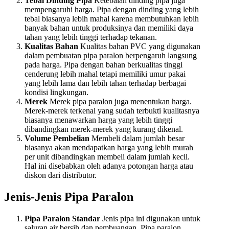
Tebal Dinding Pipa
Ketebalan dinding pipa juga
mempengaruhi harga. Pipa dengan dinding yang lebih
tebal biasanya lebih mahal karena membutuhkan lebih
banyak bahan untuk produksinya dan memiliki daya
tahan yang lebih tinggi terhadap tekanan.
Kualitas Bahan
Kualitas bahan PVC yang digunakan
dalam pembuatan pipa paralon berpengaruh langsung
pada harga. Pipa dengan bahan berkualitas tinggi
cenderung lebih mahal tetapi memiliki umur pakai
yang lebih lama dan lebih tahan terhadap berbagai
kondisi lingkungan.
Merek
Merek pipa paralon juga menentukan harga.
Merek-merek terkenal yang sudah terbukti kualitasnya
biasanya menawarkan harga yang lebih tinggi
dibandingkan merek-merek yang kurang dikenal.
Volume Pembelian
Membeli dalam jumlah besar
biasanya akan mendapatkan harga yang lebih murah
per unit dibandingkan membeli dalam jumlah kecil.
Hal ini disebabkan oleh adanya potongan harga atau
diskon dari distributor.
Jenis-Jenis Pipa Paralon
Pipa Paralon Standar
Jenis pipa ini digunakan untuk
saluran air bersih dan pembuangan. Pipa paralon