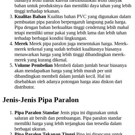
biasanya lebih mahal karena membutuhkan lebih banyak
bahan untuk produksinya dan memiliki daya tahan yang lebih
tinggi terhadap tekanan.
Kualitas Bahan
Kualitas bahan PVC yang digunakan dalam
pembuatan pipa paralon berpengaruh langsung pada harga.
Pipa dengan bahan berkualitas tinggi cenderung lebih mahal
tetapi memiliki umur pakai yang lebih lama dan lebih tahan
terhadap berbagai kondisi lingkungan.
Merek
Merek pipa paralon juga menentukan harga. Merek-
merek terkenal yang sudah terbukti kualitasnya biasanya
menawarkan harga yang lebih tinggi dibandingkan merek-
merek yang kurang dikenal.
Volume Pembelian
Membeli dalam jumlah besar biasanya
akan mendapatkan harga yang lebih murah per unit
dibandingkan membeli dalam jumlah kecil. Hal ini
disebabkan oleh adanya potongan harga atau diskon dari
distributor.
Jenis-Jenis Pipa Paralon
Pipa Paralon Standar
Jenis pipa ini digunakan untuk
saluran air bersih dan pembuangan. Pipa paralon standar
memiliki harga yang lebih terjangkau dan tersedia dalam
berbagai ukuran.
Pipa Paralon Tekanan Tinggi
Pipa ini dirancang untuk