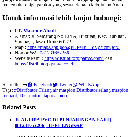
menemukan pipa paralon yang sesuai dengan kebutuhan Anda.
Untuk informasi lebih lanjut hubungi:
PT. Makmur Abadi
Alamat: Jl. Semarang No.134 A, Bubutan, Kec. Bubutan,
Surabaya, Jawa Timur 60172
Map :
https://maps.app.goo.gl/DPsFhT1dVyYzmQcf6
Nomor WA:
081231652266
Website kami :
https://distributorpipapvc.com/
dan
https://distributorpipapvc.co.id
Share this
Facebook
Twitter
WhatsApp
Tags:
#Distributor Talang air maspion,Distributor selang maspion
milliard, Distributor atap maspion,
Related Posts
JUAL PIPA PVC DI PENJARINGAN SARI |
081231652266 | TERLENGKAP