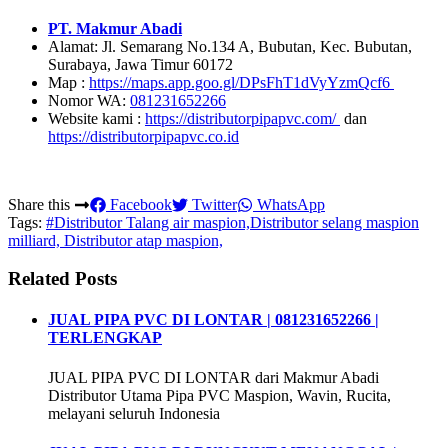
PT. Makmur Abadi
Alamat: Jl. Semarang No.134 A, Bubutan, Kec. Bubutan,
Surabaya, Jawa Timur 60172
Map :
https://maps.app.goo.gl/DPsFhT1dVyYzmQcf6
Nomor WA:
081231652266
Website kami :
https://distributorpipapvc.com/
dan
https://distributorpipapvc.co.id
Share this
Facebook
Twitter
WhatsApp
Tags:
#Distributor Talang air maspion,Distributor selang maspion
milliard, Distributor atap maspion,
Related Posts
JUAL PIPA PVC DI LONTAR | 081231652266 |
TERLENGKAP
JUAL PIPA PVC DI LONTAR dari Makmur Abadi
Distributor Utama Pipa PVC Maspion, Wavin, Rucita,
melayani seluruh Indonesia