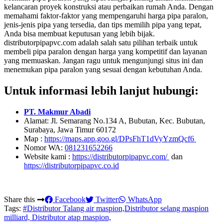
kelancaran proyek konstruksi atau perbaikan rumah Anda. Dengan
memahami faktor-faktor yang mempengaruhi harga pipa paralon,
jenis-jenis pipa yang tersedia, dan tips memilih pipa yang tepat,
Anda bisa membuat keputusan yang lebih bijak.
distributorpipapvc.com adalah salah satu pilihan terbaik untuk
membeli pipa paralon dengan harga yang kompetitif dan layanan
yang memuaskan. Jangan ragu untuk mengunjungi situs ini dan
menemukan pipa paralon yang sesuai dengan kebutuhan Anda.
Untuk informasi lebih lanjut hubungi:
PT. Makmur Abadi
Alamat: Jl. Semarang No.134 A, Bubutan, Kec. Bubutan,
Surabaya, Jawa Timur 60172
Map :
https://maps.app.goo.gl/DPsFhT1dVyYzmQcf6
Nomor WA:
081231652266
Website kami :
https://distributorpipapvc.com/
dan
https://distributorpipapvc.co.id
Share this
Facebook
Twitter
WhatsApp
Tags:
#Distributor Talang air maspion,Distributor selang maspion
milliard, Distributor atap maspion,