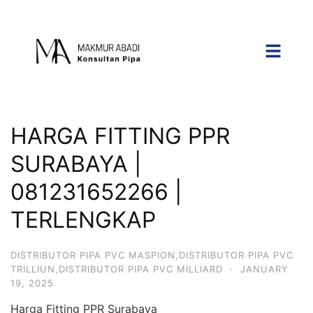
HARGA FITTING PPR
SURABAYA |
081231652266 |
TERLENGKAP
DISTRIBUTOR PIPA PVC MASPION,DISTRIBUTOR PIPA PVC
TRILLIUN,DISTRIBUTOR PIPA PVC MILLIARD
·
JANUARY
19, 2025
Harga Fitting PPR Surabaya