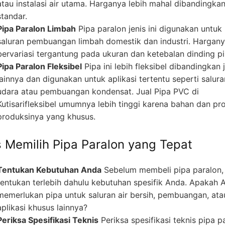
atau instalasi air utama. Harganya lebih mahal dibandingka
standar.
Pipa Paralon Limbah
Pipa paralon jenis ini digunakan untuk
saluran pembuangan limbah domestik dan industri. Hargan
bervariasi tergantung pada ukuran dan ketebalan dinding pi
Pipa Paralon Fleksibel
Pipa ini lebih fleksibel dibandingkan 
lainnya dan digunakan untuk aplikasi tertentu seperti salura
udara atau pembuangan kondensat. Jual Pipa PVC di
Kutisarifleksibel umumnya lebih tinggi karena bahan dan pr
produksinya yang khusus.
s Memilih Pipa Paralon yang Tepat
Tentukan Kebutuhan Anda
Sebelum membeli pipa paralon,
tentukan terlebih dahulu kebutuhan spesifik Anda. Apakah 
memerlukan pipa untuk saluran air bersih, pembuangan, ata
aplikasi khusus lainnya?
Periksa Spesifikasi Teknis
Periksa spesifikasi teknis pipa p