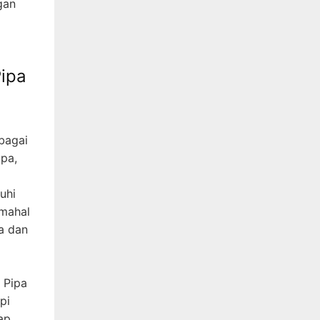
gan
ipa
bagai
ipa,
uhi
 mahal
a dan
 Pipa
pi
ap