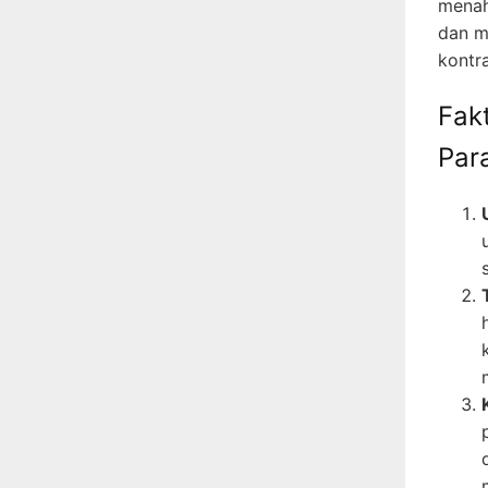
menaha
dan m
kontr
Fak
Par