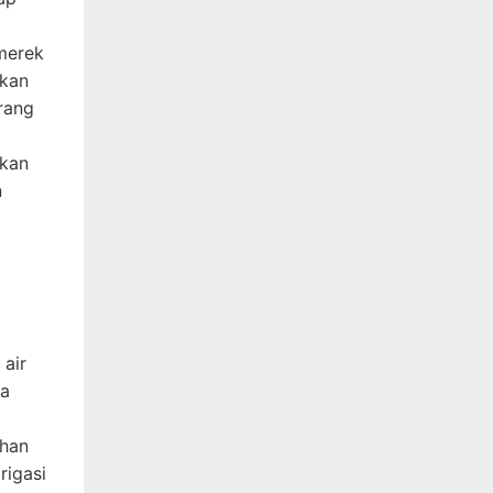
merek
rkan
rang
akan
n
 air
ga
ahan
rigasi