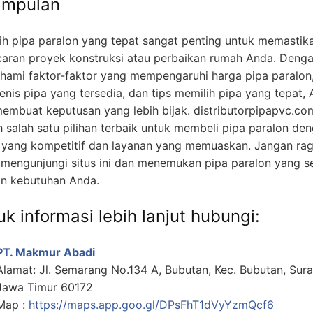
impulan
ih pipa paralon yang tepat sangat penting untuk memastik
caran proyek konstruksi atau perbaikan rumah Anda. Deng
ami faktor-faktor yang mempengaruhi harga pipa paralon
jenis pipa yang tersedia, dan tips memilih pipa yang tepat,
membuat keputusan yang lebih bijak. distributorpipapvc.co
h salah satu pilihan terbaik untuk membeli pipa paralon de
 yang kompetitif dan layanan yang memuaskan. Jangan ra
 mengunjungi situs ini dan menemukan pipa paralon yang s
n kebutuhan Anda.
k informasi lebih lanjut hubungi:
PT. Makmur Abadi
Alamat: Jl. Semarang No.134 A, Bubutan, Kec. Bubutan, Sur
Jawa Timur 60172
Map :
https://maps.app.goo.gl/DPsFhT1dVyYzmQcf6