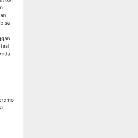
m.
ian
 bisa
ggan
tasi
 Anda
 promo
a.