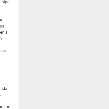
n pipa
ya
pa.
jenis
n
oses
Anda
u
aralon