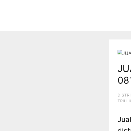
JU
08
DISTR
TRILL
Jual
dis