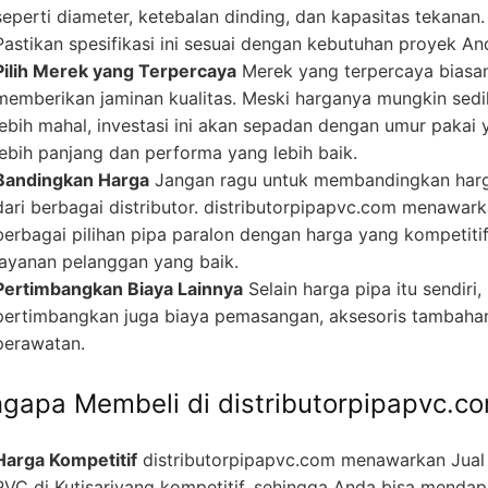
seperti diameter, ketebalan dinding, dan kapasitas tekanan.
Pastikan spesifikasi ini sesuai dengan kebutuhan proyek An
Pilih Merek yang Terpercaya
Merek yang terpercaya biasa
memberikan jaminan kualitas. Meski harganya mungkin sedi
lebih mahal, investasi ini akan sepadan dengan umur pakai 
lebih panjang dan performa yang lebih baik.
Bandingkan Harga
Jangan ragu untuk membandingkan har
dari berbagai distributor. distributorpipapvc.com menawar
berbagai pilihan pipa paralon dengan harga yang kompetiti
layanan pelanggan yang baik.
Pertimbangkan Biaya Lainnya
Selain harga pipa itu sendiri,
pertimbangkan juga biaya pemasangan, aksesoris tambaha
perawatan.
gapa Membeli di distributorpipapvc.c
Harga Kompetitif
distributorpipapvc.com menawarkan Jual
PVC di Kutisariyang kompetitif, sehingga Anda bisa menda