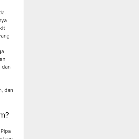
da.
nya
kit
yang
ga
kan
f dan
n, dan
om?
 Pipa
patkan