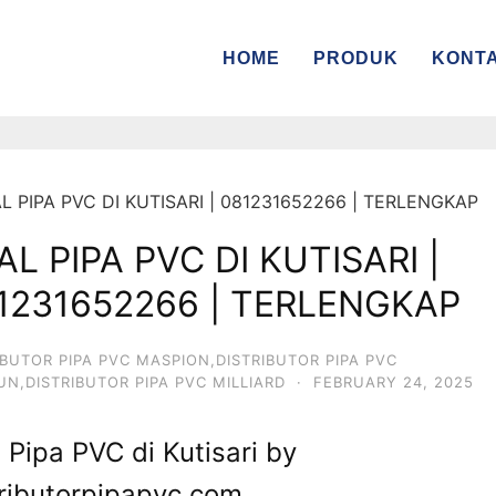
HOME
PRODUK
KONT
AL PIPA PVC DI KUTISARI |
1231652266 | TERLENGKAP
IBUTOR PIPA PVC MASPION,DISTRIBUTOR PIPA PVC
IUN,DISTRIBUTOR PIPA PVC MILLIARD
·
FEBRUARY 24, 2025
 Pipa PVC di Kutisari by
tributorpipapvc.com