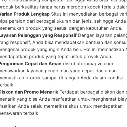
produk berkualitas tanpa harus merogoh kocek terlalu dala
Varian Produk Lengkap
Situs ini menyediakan berbagai var
pipa paralon dari berbagai ukuran dan jenis, sehingga Anda
menemukan produk yang sesuai dengan kebutuhan Anda.
Layanan Pelanggan yang Responsif
Dengan layanan pelan
yang responsif, Anda bisa mendapatkan bantuan dan konsul
mengenai produk yang ingin Anda beli. Hal ini memastikan
mendapatkan produk yang tepat untuk proyek Anda.
Pengiriman Cepat dan Aman
distributorpipapvc.com
menawarkan layanan pengiriman yang cepat dan aman,
memastikan produk sampai di tangan Anda dalam kondisi
terbaik.
Diskon dan Promo Menarik
Terdapat berbagai diskon dan
menarik yang bisa Anda manfaatkan untuk menghemat biay
Pastikan Anda selalu memeriksa situs untuk mendapatkan
penawaran terbaik.