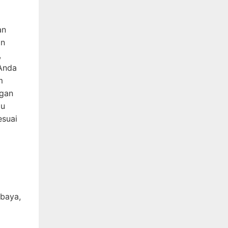
an
an
,
 Anda
m
ngan
gu
esuai
abaya,