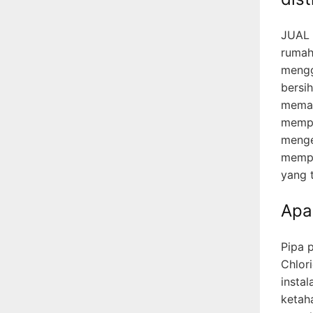
JUAL 
rumah
mengg
bersi
memah
mempe
menge
mempe
yang 
Apa
Pipa p
Chlori
instal
ketah