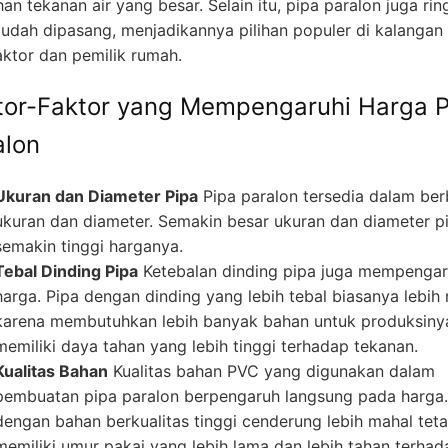
n tekanan air yang besar. Selain itu, pipa paralon juga rin
udah dipasang, menjadikannya pilihan populer di kalangan
aktor dan pemilik rumah.
tor-Faktor yang Mempengaruhi Harga P
alon
Ukuran dan Diameter Pipa
Pipa paralon tersedia dalam ber
ukuran dan diameter. Semakin besar ukuran dan diameter p
semakin tinggi harganya.
Tebal Dinding Pipa
Ketebalan dinding pipa juga mempengar
harga. Pipa dengan dinding yang lebih tebal biasanya lebih
karena membutuhkan lebih banyak bahan untuk produksiny
memiliki daya tahan yang lebih tinggi terhadap tekanan.
Kualitas Bahan
Kualitas bahan PVC yang digunakan dalam
pembuatan pipa paralon berpengaruh langsung pada harga.
dengan bahan berkualitas tinggi cenderung lebih mahal teta
memiliki umur pakai yang lebih lama dan lebih tahan terhad