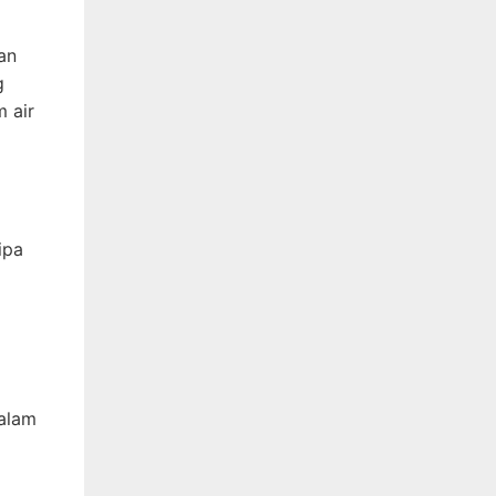
an
g
m air
ipa
dalam