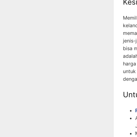
Kes
Memil
kelan
memah
jenis-
bisa 
adala
harga
untuk
denga
Untu