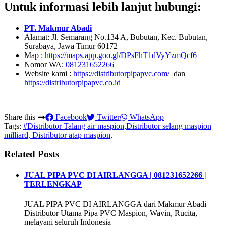
Untuk informasi lebih lanjut hubungi:
PT. Makmur Abadi
Alamat: Jl. Semarang No.134 A, Bubutan, Kec. Bubutan,
Surabaya, Jawa Timur 60172
Map :
https://maps.app.goo.gl/DPsFhT1dVyYzmQcf6
Nomor WA:
081231652266
Website kami :
https://distributorpipapvc.com/
dan
https://distributorpipapvc.co.id
Share this
Facebook
Twitter
WhatsApp
Tags:
#Distributor Talang air maspion,Distributor selang maspion
milliard, Distributor atap maspion,
Related Posts
JUAL PIPA PVC DI AIRLANGGA | 081231652266 |
TERLENGKAP
JUAL PIPA PVC DI AIRLANGGA dari Makmur Abadi
Distributor Utama Pipa PVC Maspion, Wavin, Rucita,
melayani seluruh Indonesia