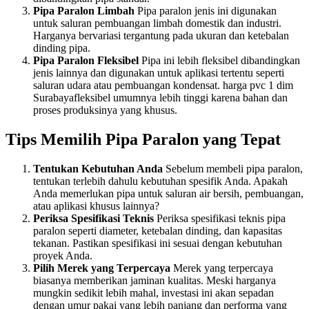
Pipa Paralon Limbah
Pipa paralon jenis ini digunakan
untuk saluran pembuangan limbah domestik dan industri.
Harganya bervariasi tergantung pada ukuran dan ketebalan
dinding pipa.
Pipa Paralon Fleksibel
Pipa ini lebih fleksibel dibandingkan
jenis lainnya dan digunakan untuk aplikasi tertentu seperti
saluran udara atau pembuangan kondensat. harga pvc 1 dim
Surabayafleksibel umumnya lebih tinggi karena bahan dan
proses produksinya yang khusus.
Tips Memilih Pipa Paralon yang Tepat
Tentukan Kebutuhan Anda
Sebelum membeli pipa paralon,
tentukan terlebih dahulu kebutuhan spesifik Anda. Apakah
Anda memerlukan pipa untuk saluran air bersih, pembuangan,
atau aplikasi khusus lainnya?
Periksa Spesifikasi Teknis
Periksa spesifikasi teknis pipa
paralon seperti diameter, ketebalan dinding, dan kapasitas
tekanan. Pastikan spesifikasi ini sesuai dengan kebutuhan
proyek Anda.
Pilih Merek yang Terpercaya
Merek yang terpercaya
biasanya memberikan jaminan kualitas. Meski harganya
mungkin sedikit lebih mahal, investasi ini akan sepadan
dengan umur pakai yang lebih panjang dan performa yang