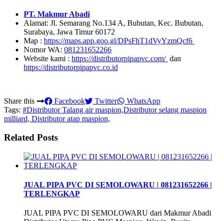
PT. Makmur Abadi
Alamat: Jl. Semarang No.134 A, Bubutan, Kec. Bubutan,
Surabaya, Jawa Timur 60172
Map :
https://maps.app.goo.gl/DPsFhT1dVyYzmQcf6
Nomor WA:
081231652266
Website kami :
https://distributorpipapvc.com/
dan
https://distributorpipapvc.co.id
Share this
Facebook
Twitter
WhatsApp
Tags:
#Distributor Talang air maspion,Distributor selang maspion
milliard, Distributor atap maspion,
Related Posts
JUAL PIPA PVC DI SEMOLOWARU | 081231652266 |
TERLENGKAP
JUAL PIPA PVC DI SEMOLOWARU dari Makmur Abadi