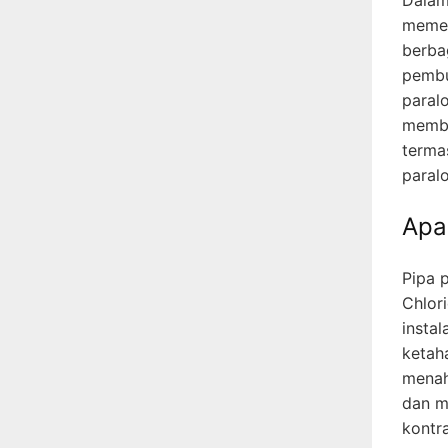
memeg
berbag
pembu
paral
membe
terma
paralo
Apa
Pipa p
Chlori
instal
ketah
menaha
dan m
kontr