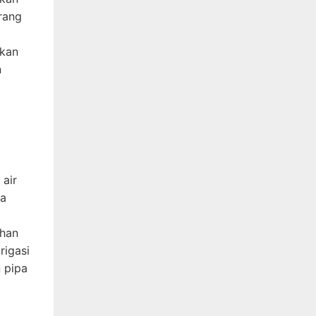
rang
akan
n
 air
ga
ahan
rigasi
n pipa