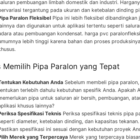
saluran pembuangan limbah domestik dan industri. Hargan
bervariasi tergantung pada ukuran dan ketebalan dinding pi
Pipa Paralon Fleksibel
Pipa ini lebih fleksibel dibandingkan 
lainnya dan digunakan untuk aplikasi tertentu seperti salura
udara atau pembuangan kondensat. harga pvc paralonfleksi
umumnya lebih tinggi karena bahan dan proses produksiny
khusus.
s Memilih Pipa Paralon yang Tepat
Tentukan Kebutuhan Anda
Sebelum membeli pipa paralon,
tentukan terlebih dahulu kebutuhan spesifik Anda. Apakah 
memerlukan pipa untuk saluran air bersih, pembuangan, ata
aplikasi khusus lainnya?
Periksa Spesifikasi Teknis
Periksa spesifikasi teknis pipa p
seperti diameter, ketebalan dinding, dan kapasitas tekanan.
Pastikan spesifikasi ini sesuai dengan kebutuhan proyek An
Pilih Merek yang Terpercaya
Merek yang terpercaya biasa