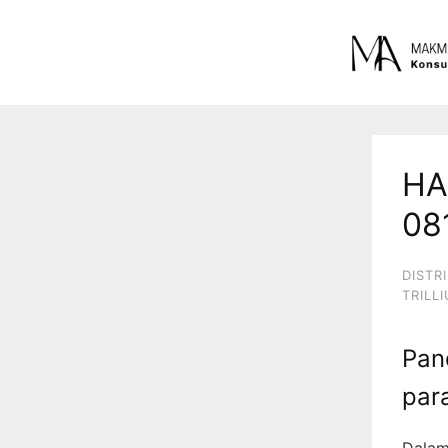
HA
08
DISTR
TRILL
Pan
par
Dalam