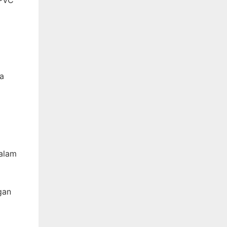
pa
dalam
gan