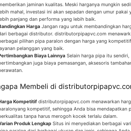
memberikan jaminan kualitas. Meski harganya mungkin sedi
lebih mahal, investasi ini akan sepadan dengan umur pakai 
lebih panjang dan performa yang lebih baik.
Bandingkan Harga
Jangan ragu untuk membandingkan har
dari berbagai distributor. distributorpipapvc.com menawar
berbagai pilihan pipa paralon dengan harga yang kompetiti
layanan pelanggan yang baik.
Pertimbangkan Biaya Lainnya
Selain harga pipa itu sendiri,
pertimbangkan juga biaya pemasangan, aksesoris tambaha
perawatan.
gapa Membeli di distributorpipapvc.c
Harga Kompetitif
distributorpipapvc.com menawarkan harg
paralonyang kompetitif, sehingga Anda bisa mendapatkan 
berkualitas tanpa harus merogoh kocek terlalu dalam.
Varian Produk Lengkap
Situs ini menyediakan berbagai var
pipa paralon dari berbagai ukuran dan jenis, sehingga Anda