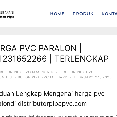
HOME
PRODUK
KONT
RGA PVC PARALON |
1231652266 | TERLENGKAP
IBUTOR PIPA PVC MASPION,DISTRIBUTOR PIPA PVC
IUN,DISTRIBUTOR PIPA PVC MILLIARD
·
FEBRUARY 24, 2025
duan Lengkap Mengenai harga pvc
alondi distributorpipapvc.com
 dunia konstruksi dan perbaikan rumah, pipa paralon atau