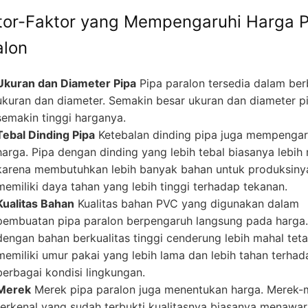
tor-Faktor yang Mempengaruhi Harga P
alon
Ukuran dan Diameter Pipa
Pipa paralon tersedia dalam ber
ukuran dan diameter. Semakin besar ukuran dan diameter p
semakin tinggi harganya.
Tebal Dinding Pipa
Ketebalan dinding pipa juga mempengar
harga. Pipa dengan dinding yang lebih tebal biasanya lebih
karena membutuhkan lebih banyak bahan untuk produksiny
memiliki daya tahan yang lebih tinggi terhadap tekanan.
Kualitas Bahan
Kualitas bahan PVC yang digunakan dalam
pembuatan pipa paralon berpengaruh langsung pada harga.
dengan bahan berkualitas tinggi cenderung lebih mahal teta
memiliki umur pakai yang lebih lama dan lebih tahan terhad
berbagai kondisi lingkungan.
Merek
Merek pipa paralon juga menentukan harga. Merek-
terkenal yang sudah terbukti kualitasnya biasanya menawa