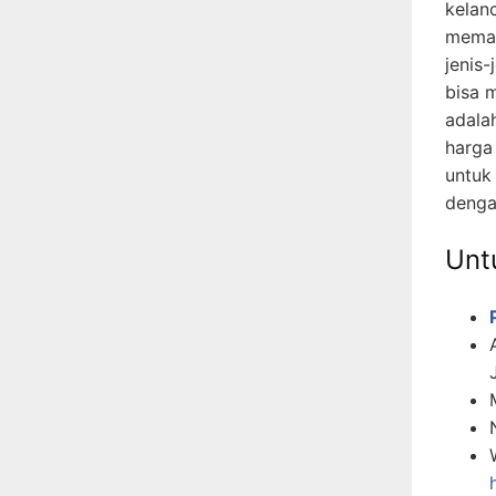
kelan
memah
jenis-
bisa 
adala
harga
untuk
denga
Untu