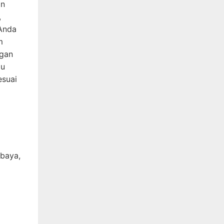
an
,
 Anda
m
ngan
gu
esuai
abaya,