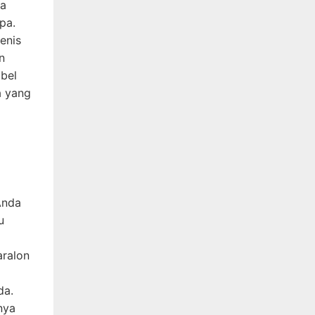
ya
pa.
jenis
n
bel
a yang
Anda
u
aralon
da.
nya