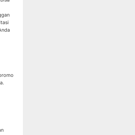
ggan
tasi
 Anda
 promo
a.
an