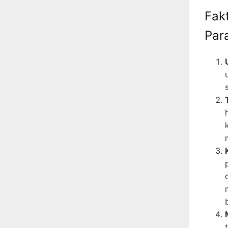
Fak
Par