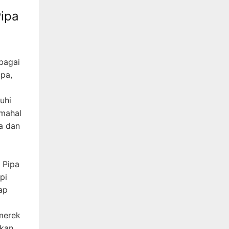
ipa
bagai
ipa,
uhi
 mahal
a dan
 Pipa
pi
ap
merek
rkan