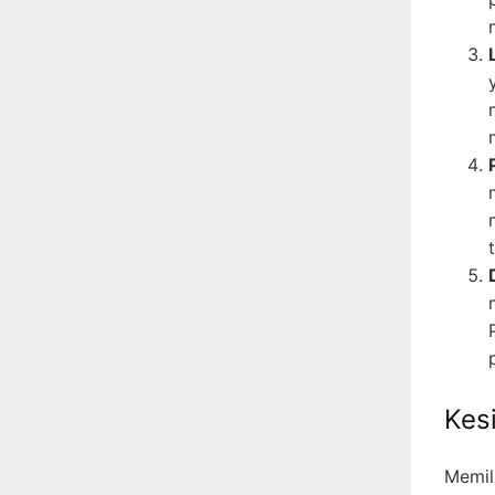
Kes
Memil