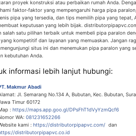
caran proyek konstruksi atau perbaikan rumah Anda. Deng
ami faktor-faktor yang mempengaruhi harga pipa paralon
jenis pipa yang tersedia, dan tips memilih pipa yang tepat,
membuat keputusan yang lebih bijak. distributorpipapvc.co
h salah satu pilihan terbaik untuk membeli pipa paralon de
 yang kompetitif dan layanan yang memuaskan. Jangan ra
 mengunjungi situs ini dan menemukan pipa paralon yang s
n kebutuhan Anda.
k informasi lebih lanjut hubungi:
PT. Makmur Abadi
Alamat: Jl. Semarang No.134 A, Bubutan, Kec. Bubutan, Sur
Jawa Timur 60172
Map :
https://maps.app.goo.gl/DPsFhT1dVyYzmQcf6
Nomor WA:
081231652266
Website kami :
https://distributorpipapvc.com/
dan
https://distributorpipapvc.co.id