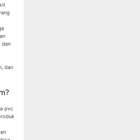
kit
yang
ga
kan
f dan
n, dan
om?
a pvc
produk
ian
 bisa