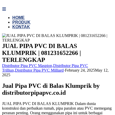
Skip
to
content
HOME
PRODUK
KONTAK
JUAL PIPA PVC DI BALAS
KLUMPRIK | 081231652266 |
TERLENGKAP
Distributor Pipa PVC Maspion,Distributor Pipa PVC
Trilliun,Distributor Pipa PVC Milliard
·
February 24, 2025
May 12,
2025
Jual Pipa PVC di Balas Klumprik by
distributorpipapvc.co.id
JUAL PIPA PVC DI BALAS KLUMPRIK Dalam dunia
konstruksi dan perbaikan rumah, pipa paralon atau PVC memegang
peranan penting. Orang menggunakan pipa ini untuk berbagai