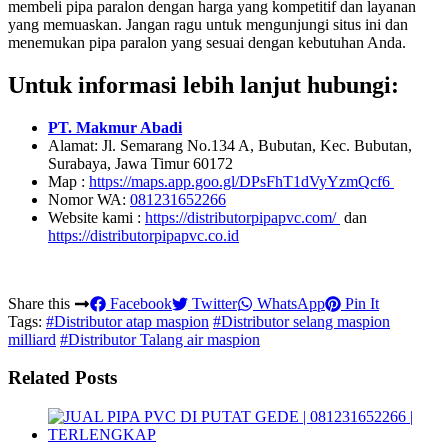
membeli pipa paralon dengan harga yang kompetitif dan layanan
yang memuaskan. Jangan ragu untuk mengunjungi situs ini dan
menemukan pipa paralon yang sesuai dengan kebutuhan Anda.
Untuk informasi lebih lanjut hubungi:
PT. Makmur Abadi
Alamat: Jl. Semarang No.134 A, Bubutan, Kec. Bubutan,
Surabaya, Jawa Timur 60172
Map :
https://maps.app.goo.gl/DPsFhT1dVyYzmQcf6
Nomor WA:
081231652266
Website kami :
https://distributorpipapvc.com/
dan
https://distributorpipapvc.co.id
Share this
Facebook
Twitter
WhatsApp
Pin It
Tags:
#Distributor atap maspion
#Distributor selang maspion
milliard
#Distributor Talang air maspion
Related Posts