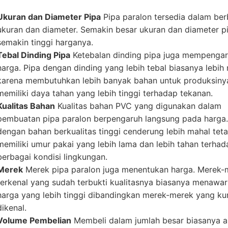
Ukuran dan Diameter Pipa
Pipa paralon tersedia dalam ber
ukuran dan diameter. Semakin besar ukuran dan diameter p
semakin tinggi harganya.
Tebal Dinding Pipa
Ketebalan dinding pipa juga mempengar
harga. Pipa dengan dinding yang lebih tebal biasanya lebih
karena membutuhkan lebih banyak bahan untuk produksiny
memiliki daya tahan yang lebih tinggi terhadap tekanan.
Kualitas Bahan
Kualitas bahan PVC yang digunakan dalam
pembuatan pipa paralon berpengaruh langsung pada harga.
dengan bahan berkualitas tinggi cenderung lebih mahal teta
memiliki umur pakai yang lebih lama dan lebih tahan terhad
berbagai kondisi lingkungan.
Merek
Merek pipa paralon juga menentukan harga. Merek-
terkenal yang sudah terbukti kualitasnya biasanya menawa
harga yang lebih tinggi dibandingkan merek-merek yang ku
dikenal.
Volume Pembelian
Membeli dalam jumlah besar biasanya 