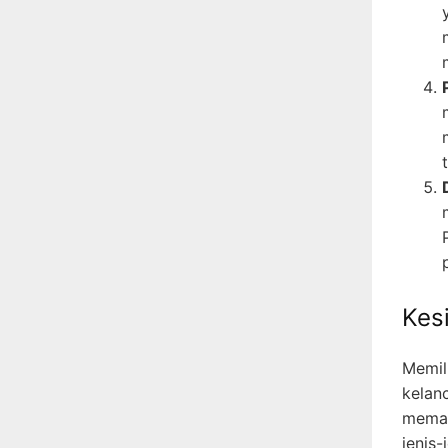
Kes
Memil
kelan
memah
jenis-