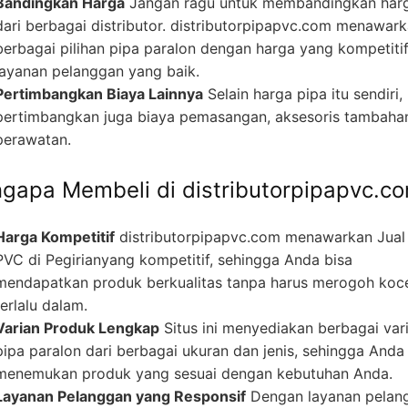
Bandingkan Harga
Jangan ragu untuk membandingkan har
dari berbagai distributor. distributorpipapvc.com menawar
berbagai pilihan pipa paralon dengan harga yang kompetiti
layanan pelanggan yang baik.
Pertimbangkan Biaya Lainnya
Selain harga pipa itu sendiri,
pertimbangkan juga biaya pemasangan, aksesoris tambaha
perawatan.
gapa Membeli di distributorpipapvc.c
Harga Kompetitif
distributorpipapvc.com menawarkan Jual
PVC di Pegirianyang kompetitif, sehingga Anda bisa
mendapatkan produk berkualitas tanpa harus merogoh koc
terlalu dalam.
Varian Produk Lengkap
Situs ini menyediakan berbagai var
pipa paralon dari berbagai ukuran dan jenis, sehingga Anda
menemukan produk yang sesuai dengan kebutuhan Anda.
Layanan Pelanggan yang Responsif
Dengan layanan pelan