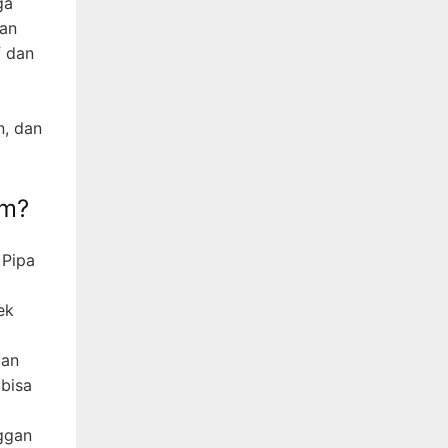
ga
kan
f dan
n, dan
om?
 Pipa
ek
ian
 bisa
ggan