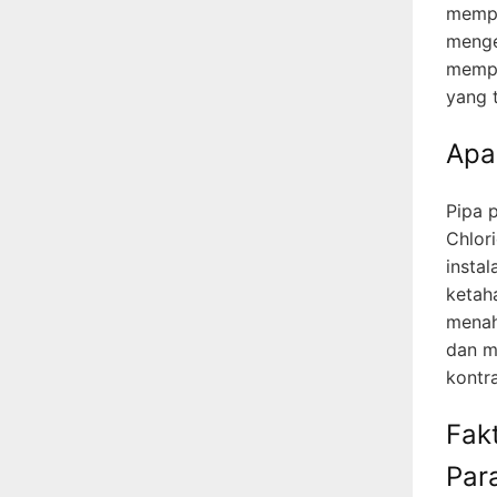
mempe
menge
mempe
yang 
Apa
Pipa p
Chlori
instal
ketah
menaha
dan m
kontr
Fak
Par