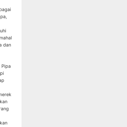
bagai
ipa,
uhi
 mahal
a dan
 Pipa
pi
ap
merek
rkan
rang
akan