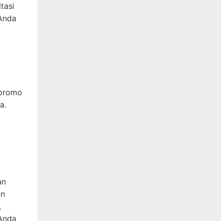
tasi
 Anda
 promo
a.
an
an
,
 Anda