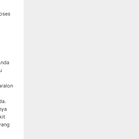
roses
Anda
u
aralon
da.
nya
kit
yang