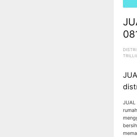
JU
08
DISTR
TRILL
JUA
dis
JUAL 
rumah
mengg
bersi
memah