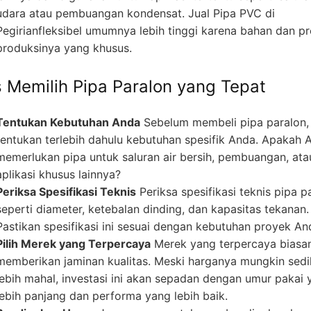
udara atau pembuangan kondensat. Jual Pipa PVC di
Pegirianfleksibel umumnya lebih tinggi karena bahan dan p
produksinya yang khusus.
s Memilih Pipa Paralon yang Tepat
Tentukan Kebutuhan Anda
Sebelum membeli pipa paralon,
tentukan terlebih dahulu kebutuhan spesifik Anda. Apakah 
memerlukan pipa untuk saluran air bersih, pembuangan, ata
aplikasi khusus lainnya?
Periksa Spesifikasi Teknis
Periksa spesifikasi teknis pipa p
seperti diameter, ketebalan dinding, dan kapasitas tekanan.
Pastikan spesifikasi ini sesuai dengan kebutuhan proyek An
Pilih Merek yang Terpercaya
Merek yang terpercaya biasa
memberikan jaminan kualitas. Meski harganya mungkin sedi
lebih mahal, investasi ini akan sepadan dengan umur pakai 
lebih panjang dan performa yang lebih baik.