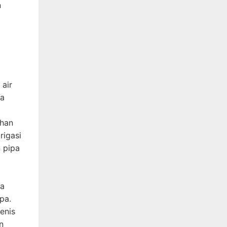
n
 air
ga
ahan
rigasi
n pipa
ya
pa.
jenis
n