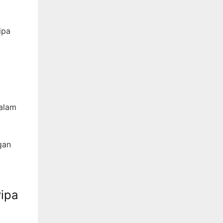
ipa
dalam
gan
ipa