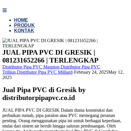
Skip
to
content
HOME
PRODUK
KONTAK
JUAL PIPA PVC DI GRESIK |
081231652266 | TERLENGKAP
Distributor Pipa PVC Maspion,Distributor Pipa PVC
Trilliun,Distributor Pipa PVC Milliard
·
February 24, 2025
May 12,
2025
Jual Pipa PVC di Gresik by
distributorpipapvc.co.id
JUAL PIPA PVC DI GRESIK Dalam dunia konstruksi dan
perbaikan rumah, pipa paralon atau PVC memegang peranan
penting. Orang menggunakan pipa ini untuk berbagai keperluan,
mulai dari sistem air bersih hingga saluran pembuangan. Oleh