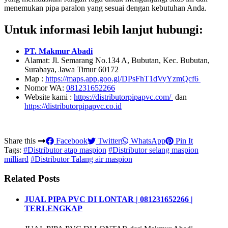
menemukan pipa paralon yang sesuai dengan kebutuhan Anda.
Untuk informasi lebih lanjut hubungi:
PT. Makmur Abadi
Alamat: Jl. Semarang No.134 A, Bubutan, Kec. Bubutan,
Surabaya, Jawa Timur 60172
Map :
https://maps.app.goo.gl/DPsFhT1dVyYzmQcf6
Nomor WA:
081231652266
Website kami :
https://distributorpipapvc.com/
dan
https://distributorpipapvc.co.id
Share this
Facebook
Twitter
WhatsApp
Pin It
Tags:
#Distributor atap maspion
#Distributor selang maspion
milliard
#Distributor Talang air maspion
Related Posts
JUAL PIPA PVC DI LONTAR | 081231652266 |
TERLENGKAP