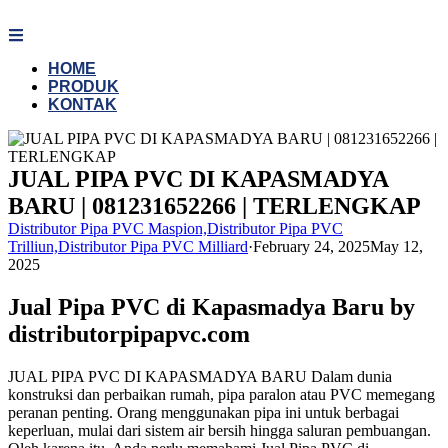
Skip
to
content
HOME
PRODUK
KONTAK
JUAL PIPA PVC DI KAPASMADYA
BARU | 081231652266 | TERLENGKAP
Distributor Pipa PVC Maspion,Distributor Pipa PVC
Trilliun,Distributor Pipa PVC Milliard
·
February 24, 2025
May 12,
2025
Jual Pipa PVC di Kapasmadya Baru by
distributorpipapvc.com
JUAL PIPA PVC DI KAPASMADYA BARU Dalam dunia
konstruksi dan perbaikan rumah, pipa paralon atau PVC memegang
peranan penting. Orang menggunakan pipa ini untuk berbagai
keperluan, mulai dari sistem air bersih hingga saluran pembuangan.