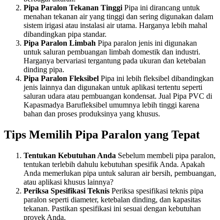
Pipa Paralon Tekanan Tinggi
Pipa ini dirancang untuk
menahan tekanan air yang tinggi dan sering digunakan dalam
sistem irigasi atau instalasi air utama. Harganya lebih mahal
dibandingkan pipa standar.
Pipa Paralon Limbah
Pipa paralon jenis ini digunakan
untuk saluran pembuangan limbah domestik dan industri.
Harganya bervariasi tergantung pada ukuran dan ketebalan
dinding pipa.
Pipa Paralon Fleksibel
Pipa ini lebih fleksibel dibandingkan
jenis lainnya dan digunakan untuk aplikasi tertentu seperti
saluran udara atau pembuangan kondensat. Jual Pipa PVC di
Kapasmadya Barufleksibel umumnya lebih tinggi karena
bahan dan proses produksinya yang khusus.
Tips Memilih Pipa Paralon yang Tepat
Tentukan Kebutuhan Anda
Sebelum membeli pipa paralon,
tentukan terlebih dahulu kebutuhan spesifik Anda. Apakah
Anda memerlukan pipa untuk saluran air bersih, pembuangan,
atau aplikasi khusus lainnya?
Periksa Spesifikasi Teknis
Periksa spesifikasi teknis pipa
paralon seperti diameter, ketebalan dinding, dan kapasitas
tekanan. Pastikan spesifikasi ini sesuai dengan kebutuhan
proyek Anda.