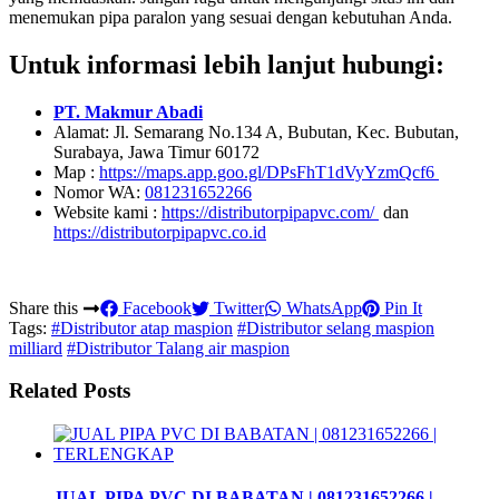
menemukan pipa paralon yang sesuai dengan kebutuhan Anda.
Untuk informasi lebih lanjut hubungi:
PT. Makmur Abadi
Alamat: Jl. Semarang No.134 A, Bubutan, Kec. Bubutan,
Surabaya, Jawa Timur 60172
Map :
https://maps.app.goo.gl/DPsFhT1dVyYzmQcf6
Nomor WA:
081231652266
Website kami :
https://distributorpipapvc.com/
dan
https://distributorpipapvc.co.id
Share this
Facebook
Twitter
WhatsApp
Pin It
Tags:
#Distributor atap maspion
#Distributor selang maspion
milliard
#Distributor Talang air maspion
Related Posts
JUAL PIPA PVC DI BABATAN | 081231652266 |