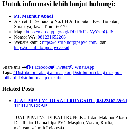
Untuk informasi lebih lanjut hubungi:
PT. Makmur Abadi
Alamat: Jl. Semarang No.134 A, Bubutan, Kec. Bubutan,
Surabaya, Jawa Timur 60172
Map :
https://maps.app.goo.gl/DPsFhT1dVyYzmQcf6
Nomor WA:
081231652266
Website kami :
https://distributorpipapvc.com/
dan
https://distributorpipapvc.co.id
Share this
Facebook
Twitter
WhatsApp
Tags:
#Distributor Talang air maspion,Distributor selang maspion
milliard, Distributor atap maspion,
Related Posts
JUAL PIPA PVC DI KALI RUNGKUT | 081231652266 |
TERLENGKAP
JUAL PIPA PVC DI KALI RUNGKUT dari Makmur Abadi
Distributor Utama Pipa PVC Maspion, Wavin, Rucita,
melayani seluruh Indonesia