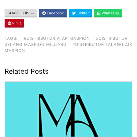
SHARE THIS
Facebook
Twitter
WhatsApp
Pin It
TAGS:
#DISTRIBUTOR ATAP MASPION
#DISTRIBUTOR
SELANG MASPION MILLIARD
#DISTRIBUTOR TALANG AIR
MASPION
Related Posts