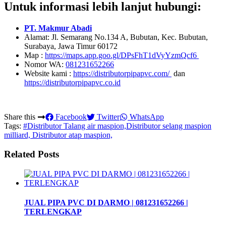
Untuk informasi lebih lanjut hubungi:
PT. Makmur Abadi
Alamat: Jl. Semarang No.134 A, Bubutan, Kec. Bubutan,
Surabaya, Jawa Timur 60172
Map :
https://maps.app.goo.gl/DPsFhT1dVyYzmQcf6
Nomor WA:
081231652266
Website kami :
https://distributorpipapvc.com/
dan
https://distributorpipapvc.co.id
Share this
Facebook
Twitter
WhatsApp
Tags:
#Distributor Talang air maspion,Distributor selang maspion
milliard, Distributor atap maspion,
Related Posts
JUAL PIPA PVC DI DARMO | 081231652266 |
TERLENGKAP