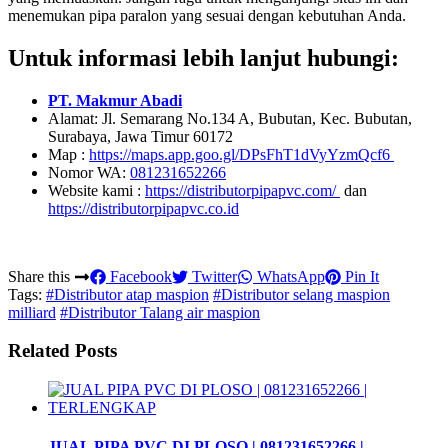
menemukan pipa paralon yang sesuai dengan kebutuhan Anda.
Untuk informasi lebih lanjut hubungi:
PT. Makmur Abadi
Alamat: Jl. Semarang No.134 A, Bubutan, Kec. Bubutan,
Surabaya, Jawa Timur 60172
Map :
https://maps.app.goo.gl/DPsFhT1dVyYzmQcf6
Nomor WA:
081231652266
Website kami :
https://distributorpipapvc.com/
dan
https://distributorpipapvc.co.id
Share this
Facebook
Twitter
WhatsApp
Pin It
Tags:
#Distributor atap maspion
#Distributor selang maspion
milliard
#Distributor Talang air maspion
Related Posts
JUAL PIPA PVC DI PLOSO | 081231652266 |