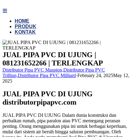
Skip
to
content
HOME
PRODUK
KONTAK
JUAL PIPA PVC DI UJUNG |
081231652266 | TERLENGKAP
Distributor Pipa PVC Maspion,Distributor Pipa PVC
Trilliun,Distributor Pipa PVC Milliard
·
February 24, 2025
May 12,
2025
JUAL PIPA PVC DI UJUNG
distributorpipapvc.com
JUAL PIPA PVC DI UJUNG Dalam dunia konstruksi dan
perbaikan rumah, pipa paralon atau PVC memegang peranan
penting. Orang menggunakan pipa ini untuk berbagai keperluan,
mulai dari sistem air bersih hingga saluran pembuangan. Oleh