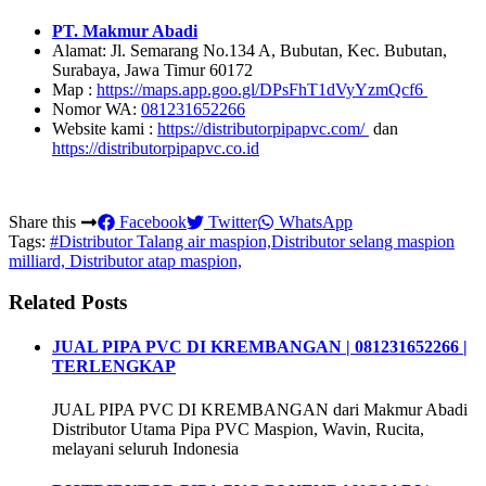
PT. Makmur Abadi
Alamat: Jl. Semarang No.134 A, Bubutan, Kec. Bubutan,
Surabaya, Jawa Timur 60172
Map :
https://maps.app.goo.gl/DPsFhT1dVyYzmQcf6
Nomor WA:
081231652266
Website kami :
https://distributorpipapvc.com/
dan
https://distributorpipapvc.co.id
Share this
Facebook
Twitter
WhatsApp
Tags:
#Distributor Talang air maspion,Distributor selang maspion
milliard, Distributor atap maspion,
Related Posts
JUAL PIPA PVC DI KREMBANGAN | 081231652266 |
TERLENGKAP
JUAL PIPA PVC DI KREMBANGAN dari Makmur Abadi
Distributor Utama Pipa PVC Maspion, Wavin, Rucita,
melayani seluruh Indonesia