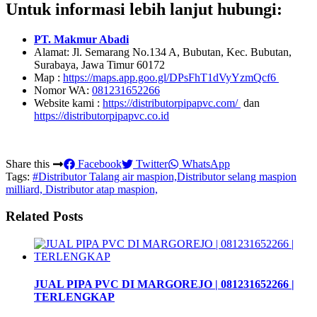
Untuk informasi lebih lanjut hubungi:
PT. Makmur Abadi
Alamat: Jl. Semarang No.134 A, Bubutan, Kec. Bubutan,
Surabaya, Jawa Timur 60172
Map :
https://maps.app.goo.gl/DPsFhT1dVyYzmQcf6
Nomor WA:
081231652266
Website kami :
https://distributorpipapvc.com/
dan
https://distributorpipapvc.co.id
Share this
Facebook
Twitter
WhatsApp
Tags:
#Distributor Talang air maspion,Distributor selang maspion
milliard, Distributor atap maspion,
Related Posts
JUAL PIPA PVC DI MARGOREJO | 081231652266 |
TERLENGKAP