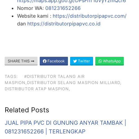
https://maps.app.goo.gl/DPsFhT1dVyYzmQcf6
Nomor WA:
081231652266
Website kami :
https://distributorpipapvc.com/
dan
https://distributorpipapvc.co.id
SHARE THIS
Facebook
Twitter
WhatsApp
TAGS:
#DISTRIBUTOR TALANG AIR
MASPION,DISTRIBUTOR SELANG MASPION MILLIARD,
DISTRIBUTOR ATAP MASPION,
Related Posts
JUAL PIPA PVC DI GUNUNG ANYAR TAMBAK |
081231652266 | TERLENGKAP