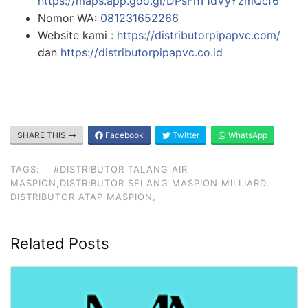
https://maps.app.goo.gl/DPsFhT1dVyYzmQcf6
Nomor WA:
081231652266
Website kami :
https://distributorpipapvc.com/
dan
https://distributorpipapvc.co.id
SHARE THIS
Facebook
Twitter
WhatsApp
TAGS:
#DISTRIBUTOR TALANG AIR
MASPION,DISTRIBUTOR SELANG MASPION MILLIARD,
DISTRIBUTOR ATAP MASPION,
Related Posts