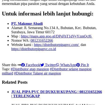
menemukan pipa paralon yang sesuai dengan kebutuhan Anda.
Untuk informasi lebih lanjut hubungi:
PT. Makmur Abadi
Alamat: Jl. Semarang No.134 A, Bubutan, Kec. Bubutan,
Surabaya, Jawa Timur 60172
Map :
https://maps.app.goo.gl/DPsFhT1dVyYzmQcf6
Nomor WA:
081231652266
Website kami :
https://distributorpipapvc.com/
dan
https://distributorpipapvc.co.id
Share this
Facebook
Twitter
WhatsApp
Pin It
Tags:
#Distributor atap maspion
#Distributor selang maspion
milliard
#Distributor Talang air maspion
Related Posts
JUAL PIPA PVC DI DUKUH KUPANG | 081231652266
| TERLENGKAP