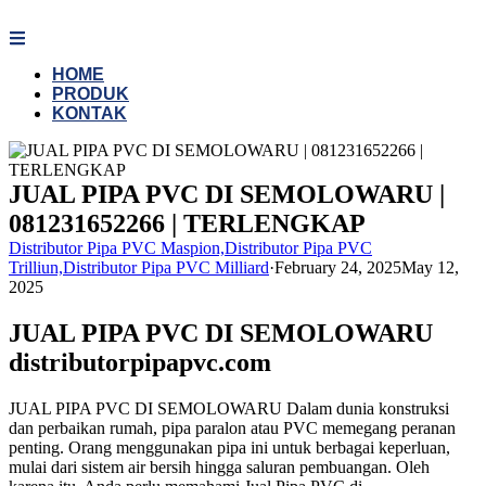
Skip
to
content
HOME
PRODUK
KONTAK
JUAL PIPA PVC DI SEMOLOWARU |
081231652266 | TERLENGKAP
Distributor Pipa PVC Maspion,Distributor Pipa PVC
Trilliun,Distributor Pipa PVC Milliard
·
February 24, 2025
May 12,
2025
JUAL PIPA PVC DI SEMOLOWARU
distributorpipapvc.com
JUAL PIPA PVC DI SEMOLOWARU Dalam dunia konstruksi
dan perbaikan rumah, pipa paralon atau PVC memegang peranan
penting. Orang menggunakan pipa ini untuk berbagai keperluan,
mulai dari sistem air bersih hingga saluran pembuangan. Oleh