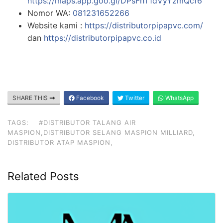
https://maps.app.goo.gl/DPsFhT1dVyYzmQcf6
Nomor WA:
081231652266
Website kami :
https://distributorpipapvc.com/
dan
https://distributorpipapvc.co.id
SHARE THIS
Facebook
Twitter
WhatsApp
TAGS:
#DISTRIBUTOR TALANG AIR
MASPION,DISTRIBUTOR SELANG MASPION MILLIARD,
DISTRIBUTOR ATAP MASPION,
Related Posts