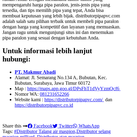
mempengaruhi harga pipa paralon, jenis-jenis pipa yang
tersedia, dan tips memilih pipa yang tepat, Anda bisa
membuat keputusan yang lebih bijak. distributorpipapvc.com
adalah salah satu pilihan terbaik untuk membeli pipa paralon
dengan harga yang kompetitif dan layanan yang memuaskan.
Jangan ragu untuk mengunjungi situs ini dan menemukan
pipa paralon yang sesuai dengan kebutuhan Anda.
Untuk informasi lebih lanjut
hubungi:
PT. Makmur Abadi
Alamat: Jl. Semarang No.134 A, Bubutan, Kec.
Bubutan, Surabaya, Jawa Timur 60172
Map :
https://maps.app.goo.gl/DPsFhT1dVyYzmQcf6
Nomor WA:
081231652266
Website kami :
https://distributorpipapvc.com/
dan
https://distributorpipapvc.co.id
Share this
Facebook
Twitter
WhatsApp
Tags:
#Distributor Talang air maspion,Distributor selang
maspion milliard, Distributor atap maspion,