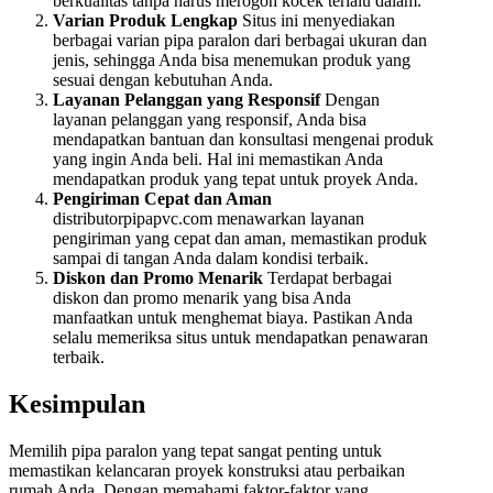
berkualitas tanpa harus merogoh kocek terlalu dalam.
Varian Produk Lengkap
Situs ini menyediakan
berbagai varian pipa paralon dari berbagai ukuran dan
jenis, sehingga Anda bisa menemukan produk yang
sesuai dengan kebutuhan Anda.
Layanan Pelanggan yang Responsif
Dengan
layanan pelanggan yang responsif, Anda bisa
mendapatkan bantuan dan konsultasi mengenai produk
yang ingin Anda beli. Hal ini memastikan Anda
mendapatkan produk yang tepat untuk proyek Anda.
Pengiriman Cepat dan Aman
distributorpipapvc.com menawarkan layanan
pengiriman yang cepat dan aman, memastikan produk
sampai di tangan Anda dalam kondisi terbaik.
Diskon dan Promo Menarik
Terdapat berbagai
diskon dan promo menarik yang bisa Anda
manfaatkan untuk menghemat biaya. Pastikan Anda
selalu memeriksa situs untuk mendapatkan penawaran
terbaik.
Kesimpulan
Memilih pipa paralon yang tepat sangat penting untuk
memastikan kelancaran proyek konstruksi atau perbaikan
rumah Anda. Dengan memahami faktor-faktor yang