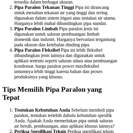
tersedia dalam berbagai ukuran.
Pipa Paralon Tekanan Tinggi
Pipa ini dirancang
untuk menahan tekanan air yang tinggi dan sering
digunakan dalam sistem irigasi atau instalasi air utama.
Harganya lebih mahal dibandingkan pipa standar.
Pipa Paralon Limbah
Pipa paralon jenis ini
digunakan untuk saluran pembuangan limbah
domestik dan industri. Harganya bervariasi tergantung
pada ukuran dan ketebalan dinding pipa.
Pipa Paralon Fleksibel
Pipa ini lebih fleksibel
dibandingkan jenis lainnya dan digunakan untuk
aplikasi tertentu seperti saluran udara atau pembuangan
kondensat. harga paralon power maxfleksibel
umumnya lebih tinggi karena bahan dan proses
produksinya yang khusus.
Tips Memilih Pipa Paralon yang
Tepat
Tentukan Kebutuhan Anda
Sebelum membeli pipa
paralon, tentukan terlebih dahulu kebutuhan spesifik
Anda. Apakah Anda memerlukan pipa untuk saluran
air bersih, pembuangan, atau aplikasi khusus lainnya?
Periksa Spesifikasi Teknis
Periksa spesifikasi teknis