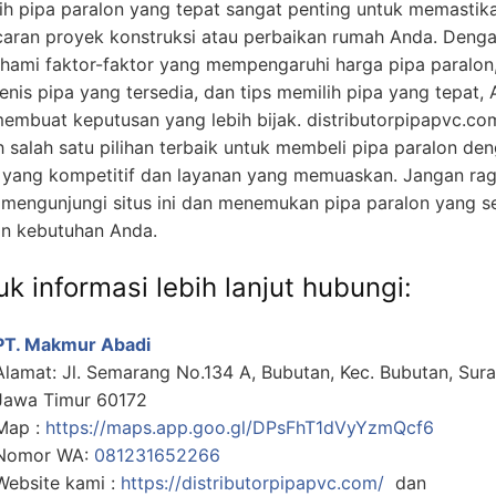
ih pipa paralon yang tepat sangat penting untuk memastik
caran proyek konstruksi atau perbaikan rumah Anda. Deng
ami faktor-faktor yang mempengaruhi harga pipa paralon
jenis pipa yang tersedia, dan tips memilih pipa yang tepat,
membuat keputusan yang lebih bijak. distributorpipapvc.co
h salah satu pilihan terbaik untuk membeli pipa paralon de
 yang kompetitif dan layanan yang memuaskan. Jangan ra
 mengunjungi situs ini dan menemukan pipa paralon yang s
n kebutuhan Anda.
k informasi lebih lanjut hubungi:
PT. Makmur Abadi
Alamat: Jl. Semarang No.134 A, Bubutan, Kec. Bubutan, Sur
Jawa Timur 60172
Map :
https://maps.app.goo.gl/DPsFhT1dVyYzmQcf6
Nomor WA:
081231652266
Website kami :
https://distributorpipapvc.com/
dan