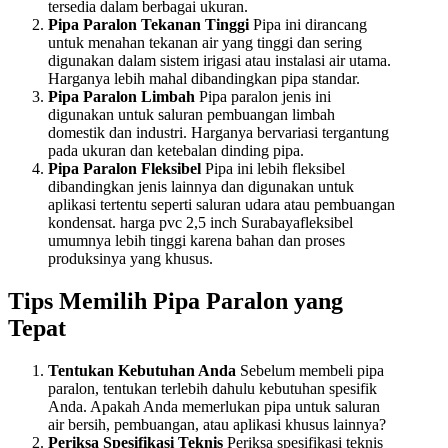
tersedia dalam berbagai ukuran.
Pipa Paralon Tekanan Tinggi
Pipa ini dirancang
untuk menahan tekanan air yang tinggi dan sering
digunakan dalam sistem irigasi atau instalasi air utama.
Harganya lebih mahal dibandingkan pipa standar.
Pipa Paralon Limbah
Pipa paralon jenis ini
digunakan untuk saluran pembuangan limbah
domestik dan industri. Harganya bervariasi tergantung
pada ukuran dan ketebalan dinding pipa.
Pipa Paralon Fleksibel
Pipa ini lebih fleksibel
dibandingkan jenis lainnya dan digunakan untuk
aplikasi tertentu seperti saluran udara atau pembuangan
kondensat. harga pvc 2,5 inch Surabayafleksibel
umumnya lebih tinggi karena bahan dan proses
produksinya yang khusus.
Tips Memilih Pipa Paralon yang
Tepat
Tentukan Kebutuhan Anda
Sebelum membeli pipa
paralon, tentukan terlebih dahulu kebutuhan spesifik
Anda. Apakah Anda memerlukan pipa untuk saluran
air bersih, pembuangan, atau aplikasi khusus lainnya?
Periksa Spesifikasi Teknis
Periksa spesifikasi teknis