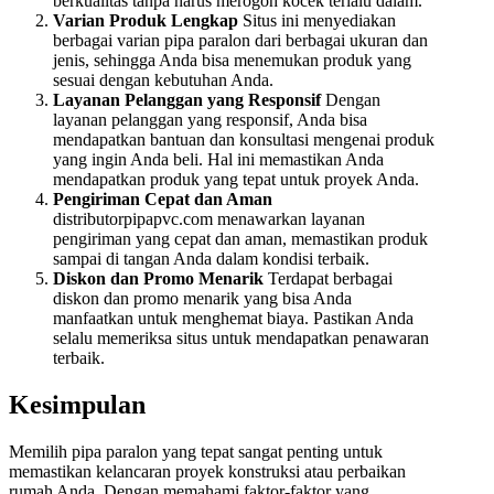
berkualitas tanpa harus merogoh kocek terlalu dalam.
Varian Produk Lengkap
Situs ini menyediakan
berbagai varian pipa paralon dari berbagai ukuran dan
jenis, sehingga Anda bisa menemukan produk yang
sesuai dengan kebutuhan Anda.
Layanan Pelanggan yang Responsif
Dengan
layanan pelanggan yang responsif, Anda bisa
mendapatkan bantuan dan konsultasi mengenai produk
yang ingin Anda beli. Hal ini memastikan Anda
mendapatkan produk yang tepat untuk proyek Anda.
Pengiriman Cepat dan Aman
distributorpipapvc.com menawarkan layanan
pengiriman yang cepat dan aman, memastikan produk
sampai di tangan Anda dalam kondisi terbaik.
Diskon dan Promo Menarik
Terdapat berbagai
diskon dan promo menarik yang bisa Anda
manfaatkan untuk menghemat biaya. Pastikan Anda
selalu memeriksa situs untuk mendapatkan penawaran
terbaik.
Kesimpulan
Memilih pipa paralon yang tepat sangat penting untuk
memastikan kelancaran proyek konstruksi atau perbaikan
rumah Anda. Dengan memahami faktor-faktor yang