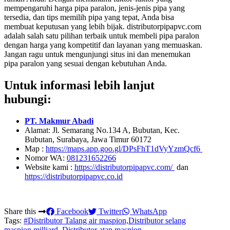
mempengaruhi harga pipa paralon, jenis-jenis pipa yang
tersedia, dan tips memilih pipa yang tepat, Anda bisa
membuat keputusan yang lebih bijak. distributorpipapvc.com
adalah salah satu pilihan terbaik untuk membeli pipa paralon
dengan harga yang kompetitif dan layanan yang memuaskan.
Jangan ragu untuk mengunjungi situs ini dan menemukan
pipa paralon yang sesuai dengan kebutuhan Anda.
Untuk informasi lebih lanjut
hubungi:
PT. Makmur Abadi
Alamat: Jl. Semarang No.134 A, Bubutan, Kec.
Bubutan, Surabaya, Jawa Timur 60172
Map :
https://maps.app.goo.gl/DPsFhT1dVyYzmQcf6
Nomor WA:
081231652266
Website kami :
https://distributorpipapvc.com/
dan
https://distributorpipapvc.co.id
Share this
Facebook
Twitter
WhatsApp
Tags:
#Distributor Talang air maspion,Distributor selang
maspion milliard, Distributor atap maspion,