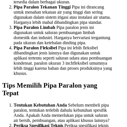
tersedia dalam berbagai ukuran.
Pipa Paralon Tekanan Tinggi
Pipa ini dirancang
untuk menahan tekanan air yang tinggi dan sering
digunakan dalam sistem irigasi atau instalasi air utama.
Harganya lebih mahal dibandingkan pipa standar.
Pipa Paralon Limbah
Pipa paralon jenis ini
digunakan untuk saluran pembuangan limbah
domestik dan industri. Harganya bervariasi tergantung
pada ukuran dan ketebalan dinding pipa.
Pipa Paralon Fleksibel
Pipa ini lebih fleksibel
dibandingkan jenis lainnya dan digunakan untuk
aplikasi tertentu seperti saluran udara atau pembuangan
kondensat. paralon ukuran 3 inchfleksibel umumnya
lebih tinggi karena bahan dan proses produksinya yang
khusus.
Tips Memilih Pipa Paralon yang
Tepat
Tentukan Kebutuhan Anda
Sebelum membeli pipa
paralon, tentukan terlebih dahulu kebutuhan spesifik
Anda. Apakah Anda memerlukan pipa untuk saluran
air bersih, pembuangan, atau aplikasi khusus lainnya?
Periksa Spesifikasi Teknis
Periksa spesifikasi teknis