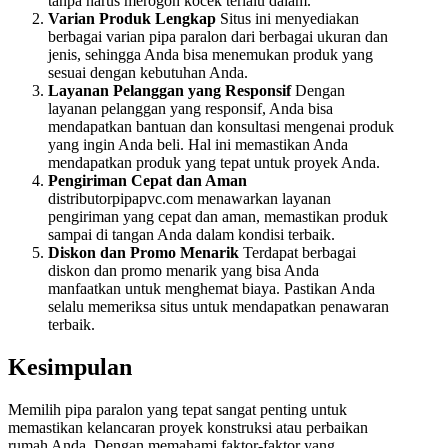
tanpa harus merogoh kocek terlalu dalam.
Varian Produk Lengkap
Situs ini menyediakan
berbagai varian pipa paralon dari berbagai ukuran dan
jenis, sehingga Anda bisa menemukan produk yang
sesuai dengan kebutuhan Anda.
Layanan Pelanggan yang Responsif
Dengan
layanan pelanggan yang responsif, Anda bisa
mendapatkan bantuan dan konsultasi mengenai produk
yang ingin Anda beli. Hal ini memastikan Anda
mendapatkan produk yang tepat untuk proyek Anda.
Pengiriman Cepat dan Aman
distributorpipapvc.com menawarkan layanan
pengiriman yang cepat dan aman, memastikan produk
sampai di tangan Anda dalam kondisi terbaik.
Diskon dan Promo Menarik
Terdapat berbagai
diskon dan promo menarik yang bisa Anda
manfaatkan untuk menghemat biaya. Pastikan Anda
selalu memeriksa situs untuk mendapatkan penawaran
terbaik.
Kesimpulan
Memilih pipa paralon yang tepat sangat penting untuk
memastikan kelancaran proyek konstruksi atau perbaikan
rumah Anda. Dengan memahami faktor-faktor yang