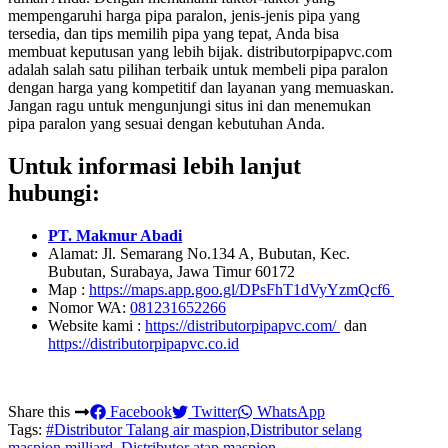
mempengaruhi harga pipa paralon, jenis-jenis pipa yang
tersedia, dan tips memilih pipa yang tepat, Anda bisa
membuat keputusan yang lebih bijak. distributorpipapvc.com
adalah salah satu pilihan terbaik untuk membeli pipa paralon
dengan harga yang kompetitif dan layanan yang memuaskan.
Jangan ragu untuk mengunjungi situs ini dan menemukan
pipa paralon yang sesuai dengan kebutuhan Anda.
Untuk informasi lebih lanjut
hubungi:
PT. Makmur Abadi
Alamat: Jl. Semarang No.134 A, Bubutan, Kec.
Bubutan, Surabaya, Jawa Timur 60172
Map :
https://maps.app.goo.gl/DPsFhT1dVyYzmQcf6
Nomor WA:
081231652266
Website kami :
https://distributorpipapvc.com/
dan
https://distributorpipapvc.co.id
Share this
Facebook
Twitter
WhatsApp
Tags:
#Distributor Talang air maspion,Distributor selang
maspion milliard, Distributor atap maspion,