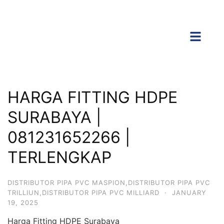
HARGA FITTING HDPE
SURABAYA |
081231652266 |
TERLENGKAP
DISTRIBUTOR PIPA PVC MASPION,DISTRIBUTOR PIPA PVC
TRILLIUN,DISTRIBUTOR PIPA PVC MILLIARD
·
JANUARY
19, 2025
Harga Fitting HDPE Surabaya